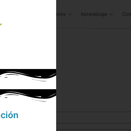
Somos
Aprendizaje
Com
e?
stro equipo?
recen a continuación.
ación