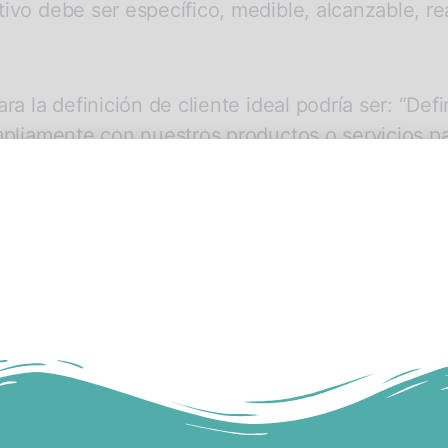
vo debe ser específico, medible, alcanzable, rea
ra la definición de cliente ideal podría ser: “Def
mpliamente con nuestros productos o servicios pa
ecífico, para la próxima semana”.
jor, se relacionaría con tu negocio y sería más 
rísticas clave de un cliente que busque vivir un
temporada bajas, el plazo para identificar su perf
también te ayudarán a orientar tu investigación 
 obtenidos de los clientes.