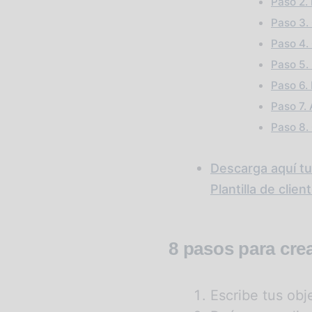
Paso 2.
Paso 3. 
Paso 4.
Paso 5.
Paso 6. 
Paso 7.
Paso 8.
Descarga aquí tu p
Plantilla de clie
8 pasos para crear
Escribe tus obj