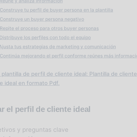
 Reúne y analiza información
Construye tu perfil de buyer persona en la plantilla
 Construye un buyer persona negativo
 Repite el proceso para otros buyer personas
Distribuye los perfiles con todo el equipo
 Ajusta tus estrategias de marketing y comunicación
 Continúa mejorando el perfil conforme reúnes más informaci
lantilla de perfil de cliente ideal: Plantilla de clien
nte ideal en formato Pdf.
 el perfil de cliente ideal
etivos y preguntas clave