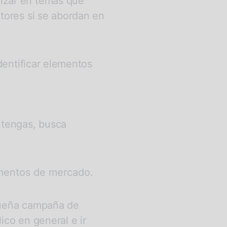
izar en temas que
utores si se abordan en
identificar elementos
 tengas, busca
egmentos de mercado.
equeña campaña de
ico en general e ir