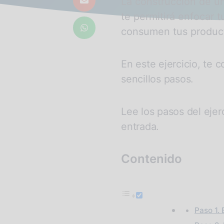
La construcción de un
te permitirá enfocar 
consumen tus producto
En este ejercicio, te 
sencillos pasos.
Lee los pasos del ejerc
entrada.
Contenido
Paso 1. 