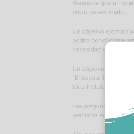
Recuerda que un objeti
plazo determinado.
Un objetivo ejemplo pa
podría beneficiarse a
necesidad o sueño esp
Un objetivo todavía me
“Encontrar las caracte
todo incluido durante 
Las preguntas clave, 
precisión en los datos