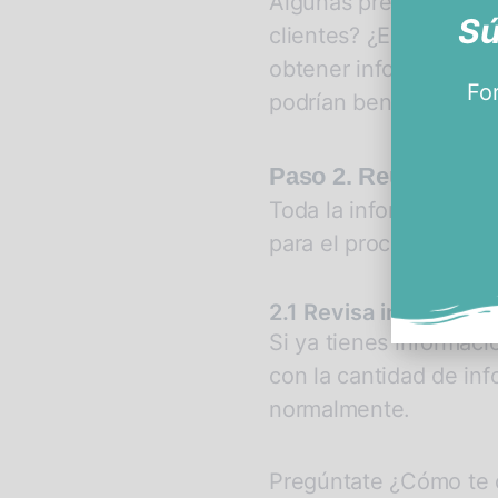
Algunas preguntas cla
Sú
clientes? ¿Existen otr
obtener información? 
Fo
podrían beneficiarse d
Paso 2. Reúne y ana
Toda la información qu
para el proceso de con
2.1 Revisa informació
Si ya tienes informaci
con la cantidad de in
normalmente.
Pregúntate ¿Cómo te 