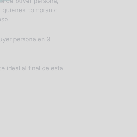
nta de buyer persona,
de quienes compran o
oso.
 buyer persona en 9
e ideal al final de esta