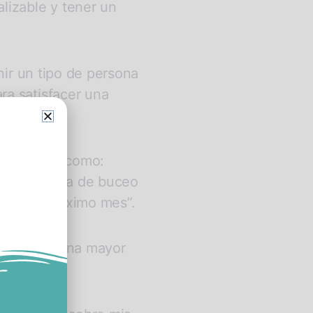
lizable y tener un
inir un tipo de persona
ra satisfacer una
específico, como:
a experiencia de buceo
il es el próximo mes”.
para tener una mayor