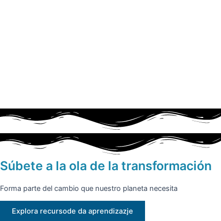
Ir
Mai
al
Me
contenido
Circulo-cromático
Deja un comentario
/ Por
Estefania Sanchez
/
14 junio,
2019
Súbete a la ola de la transformación
ANTERIOR
Forma parte del cambio que nuestro planeta necesita
Deja una respuesta
Explora recursode da aprendizazje