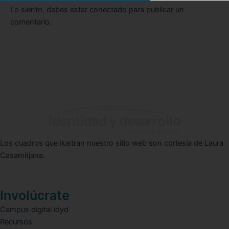
Lo siento, debes estar
conectado
para publicar un
comentario.
Los cuadros que ilustran nuestro sitio web son cortesía de Laura
Casamitjana.
Involúcrate
Campus digital idyd
Recursos