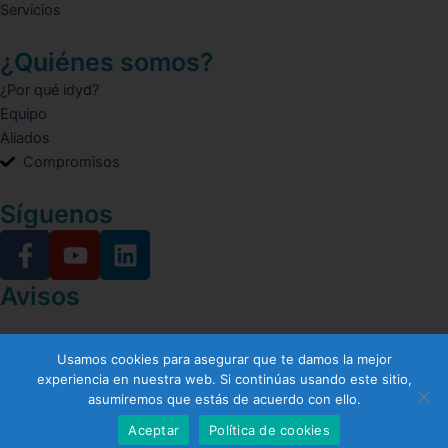
Servicios
¿Quiénes somos?
¿Por qué idyd?
Equipo
Aliados
Compromisos
Síguenos
F
Y
L
a
o
i
c
u
n
Avisos
e
t
k
b
u
e
Términos y condiciones
Aviso de privacidad
Aviso de Cookies
o
Usamos cookies para asegurar que te damos la mejor
b
d
© 2024 - Identidad y Desarrollo
experiencia en nuestra web. Si continúas usando este sitio,
o
e
i
asumiremos que estás de acuerdo con ello.
k
n
Hecho con ❤ para la comunidad idyd
Aceptar
Política de cookies
-