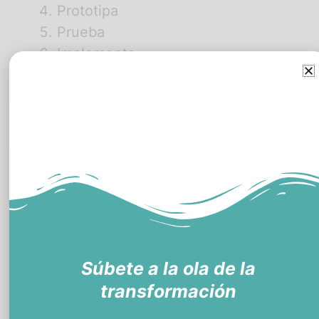
Prototipa
Prueba
Implementa
1. Empatiza (Descubre)
El punto inicial del proceso se orienta en
comprender las necesidades de los
usuarios, que pueden ser varios.
Esto quiere decir, realmente ponerse en el
Súbete a la ola de la
lugar de las personas, cómo es su entorno,
cuáles son sus dolencias o carencias y
transformación
también sus alegrías y pasiones.