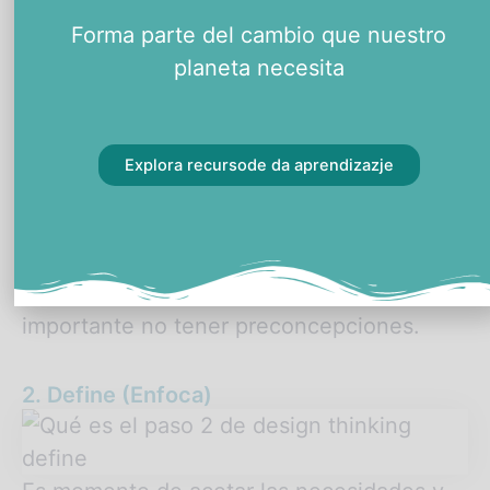
Forma parte del cambio que nuestro
Una de las mejores maneras para hacer
planeta necesita
esto es acercarse directamente con los
usuarios y establecer entrevistas o
conversaciones abiertas para comprender
Explora recursode da aprendizazje
sus necesidades desde una perspectiva
personal.
Como en todas las etapas del proceso, es
importante no tener preconcepciones.
2. Define (Enfoca)